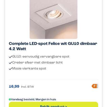
Complete LED-spot Felice wit GU10 dimbaar
4.2 Watt
GU10: eenvoudig vervangbare spot
Creëer sfeer met dimbaar licht
Mooie vierkante spot
A
F
16,99
Incl. BTW
G
Vandaag besteld, Morgen in huis
Bekijk product