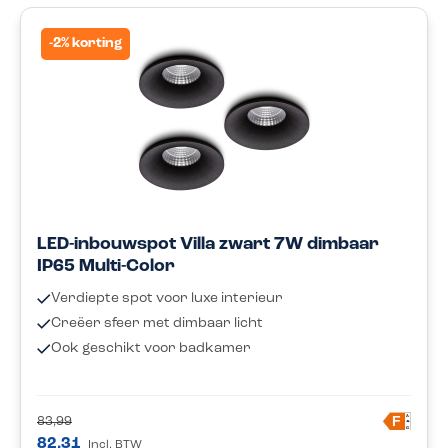
-2% korting
LED-inbouwspot Villa zwart 7W dimbaar
IP65 Multi-Color
Verdiepte spot voor luxe interieur
Creëer sfeer met dimbaar licht
Ook geschikt voor badkamer
A
F
83,99
G
82,31
Incl. BTW