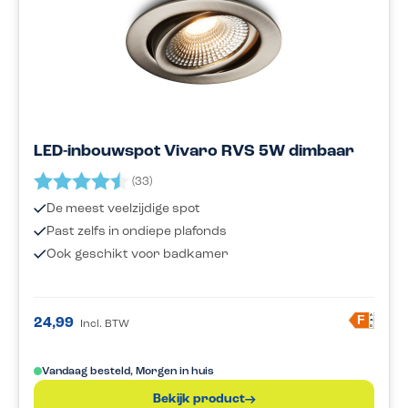
LED-inbouwspot Vivaro RVS 5W dimbaar
Beoordeling:
4.8 uit 5 sterren
(33)
De meest veelzijdige spot
Past zelfs in ondiepe plafonds
Ook geschikt voor badkamer
A
F
24,99
Incl. BTW
G
Vandaag besteld, Morgen in huis
Bekijk product