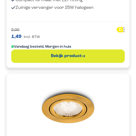
Compact formaat met E27 fitting
Zuinige vervanger voor 25W halogeen
A
D
2,00
G
1,49
Incl. BTW
Vandaag besteld, Morgen in huis
Bekijk product