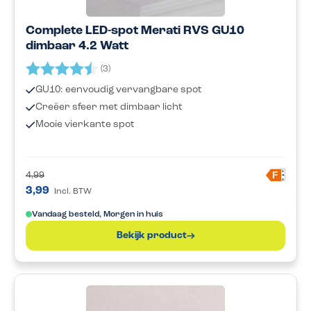
Complete LED-spot Merati RVS GU10
dimbaar 4.2 Watt
Beoordeling:
4.3 uit 5 sterren
(3)
GU10: eenvoudig vervangbare spot
Creëer sfeer met dimbaar licht
Mooie vierkante spot
A
F
4,99
G
3,99
Incl. BTW
Vandaag besteld, Morgen in huis
Bekijk product