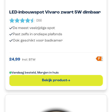
LED-inbouwspot Vivaro zwart 5W dimbaar
Beoordeling:
4.9 uit 5 sterren
(39)
De meest veelzijdige spot
Past zelfs in ondiepe plafonds
Ook geschikt voor badkamer
A
F
24,99
Incl. BTW
G
Vandaag besteld, Morgen in huis
Bekijk product