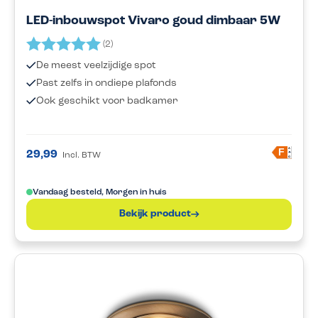
LED-inbouwspot Vivaro goud dimbaar 5W
Beoordeling:
5.0 uit 5 sterren
(2)
De meest veelzijdige spot
Past zelfs in ondiepe plafonds
Ook geschikt voor badkamer
A
F
29,99
Incl. BTW
G
Vandaag besteld, Morgen in huis
Bekijk product